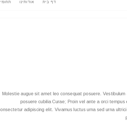
דף בית
אודותינו
תחומי
Molestie augue sit amet leo consequat posuere. Vestibulum ant
posuere cubilia Curae; Proin vel ante a orci tempus
consectetur adipiscing elit. Vivamus luctus urna sed urna ultric