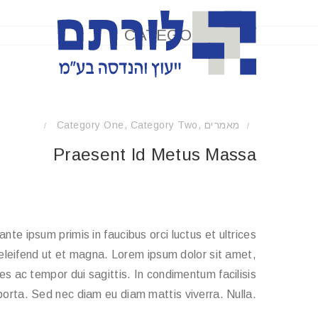
CATEGORY TWO
Category One
,
Category Two
,
מאמרים
/
/
Praesent Id Metus Massa
e ipsum primis in faucibus orci luctus et ultrices
 eleifend ut et magna. Lorem ipsum dolor sit amet,
ies ac tempor dui sagittis. In condimentum facilisis
porta. Sed nec diam eu diam mattis viverra. Nulla.