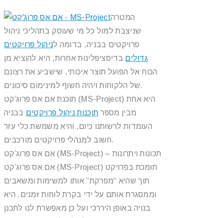
המטרה
שניצבת למול כל מי שעוסק בתהליכי ניהול
פרויקטים בבניה, בדומה ל
ניהול פרויקטים
גדולים
בדיסציפלינות אחרות, היא להוציא מן
הכוח אל הפועל תוצר איכותי, שישביע את רצונם
של הלקוחות ויהיה חשוף למינימום סיכונים.
תוכנת אם אס פרוג’קט (MS-Project) היא אחת
מבין מספר
תוכנות ניהול פרויקטים
בבניה
העומדות לרשותנו כיום, והיא משמשת כלי עזר
חשוב למנהלי פרויקטים מורכבים.
אם אס פרוג’קט (MS-Project) – תכונות ויתרונות
אם אס פרוג’קט (MS-Project) תומכת בפרויקט
תוך שהיא “מפרקת” אותו למשימות ומשאבים
וממסגרת אותם על ידי בקרת לוחות זמנים. היא
בנויה באופן היררכי ועל כן מאפשרת לנו לתכנן