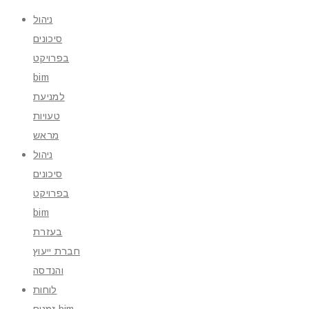
ניהול
סיכונים
בפרויקט
bim
למניעת
טעויות
מראש
ניהול
סיכונים
בפרויקט
bim
בעזרת
חברת ייעוץ
והנדסה
לוחות
זמנים bim