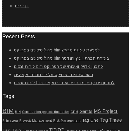
דף בית
Recent Posts
ניהול סיכונים בפרויקט bim למניעת טעויות מראש
ניהול סיכונים בפרויקט bim בעזרת חברת ייעוץ והנדסה
לוחות זמנים bim לתכנון מדויק ואיכותי של הפרויקט
ניהול סיכונים בפרויקט על ידי חברה מקצועית
לוחות זמנים bim לתכנון פרויקטים מורכבים ועתירי תקציב
Tags
BIM
MS Project
Gantts
BIN
Construction projects timetables
CPM
Tag Three
Tag One
Primavera
Projects Management
Risk Management
בקרת
Tag Two
אובדן יעילות
בניית מגדלים בישראל
Timetable expert