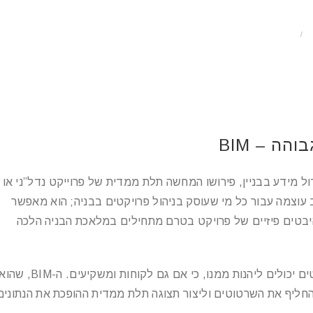
/
הה – BIM
BIM – Building , ובעברית: מידול מידע בבניין, פירושו המחשה תלת ממדית של פרוייקט נדל”ני או
ביצוע על ציר הזמן. BIM הוא כלי רב עוצמה עבור כל מי שעוסק בניהול פרויקטים בבניה; הוא מאפשר
היבטים פיזיים של פרויקט בטרם מתחילים במלאכת הבניה הלכה
חשוב לציין כי לא רק מהנדסים, קבלנים ומנהלי פרויקטים יכולים ליהנות ממנו, כי אם גם לקוחות ומשקיעים. ה-BIM, 
להחליף את השרטוטים וליצור תצוגה תלת ממדית ההופכת את הנתונים