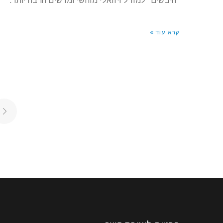
“היבשים” למודל ויזואלי מוחשי ומרשים הרבה יותר.
קרא עוד »